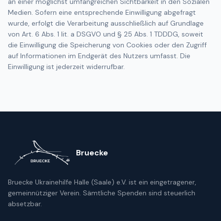
an einer möglichst umfangreichen Sichtbarkeit in den Sozialen
Medien. Sofern eine entsprechende Einwilligung abgefragt
wurde, erfolgt die Verarbeitung ausschließlich auf Grundlage
von Art. 6 Abs. 1 lit. a DSGVO und § 25 Abs. 1 TDDDG, soweit
die Einwilligung die Speicherung von Cookies oder den Zugriff
auf Informationen im Endgerät des Nutzers umfasst. Die
Einwilligung ist jederzeit widerrufbar.
Bruecke
Bruecke Ukrainehilfe Halle (Saale) e.V. ist ein eingetragener,
gemeinnütziger Verein. Sämtliche Spenden sind steuerlich
absetzbar.